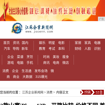
广告
首页
资讯
国内
娱乐
明星
电影
家居
家具
电器
汽车
导购
新车
教育
考试
本科
财经
人脸
识别
企业
菜谱
烹饪
时尚
美妆
瘦身
游戏
电脑
手机
商讯
电商
微店
消费
企业
生活通
发布会场
微
商
商业
大数据
315爆光
您当前的位置 ：
江苏企业新闻网
>
消费
> 内容正文