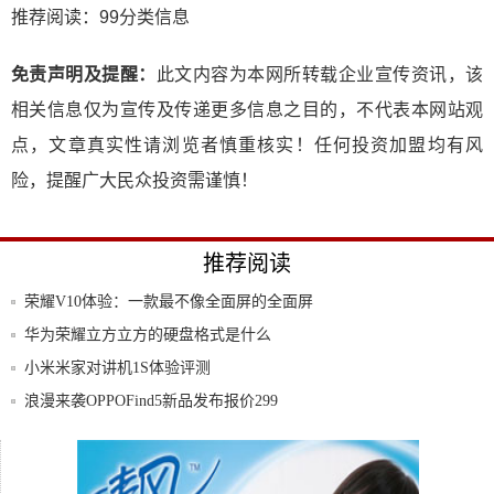
推荐阅读：
99分类信息
免责声明及提醒：
此文内容为本网所转载企业宣传资讯，该
相关信息仅为宣传及传递更多信息之目的，不代表本网站观
点，文章真实性请浏览者慎重核实！任何投资加盟均有风
险，提醒广大民众投资需谨慎！
推荐阅读
荣耀V10体验：一款最不像全面屏的全面屏
手机
华为荣耀立方立方的硬盘格式是什么
小米米家对讲机1S体验评测
浪漫来袭OPPOFind5新品发布报价299
凭啥不买iPad?小米平板4降到1199元,
中兴首款千元金属手机威武3 专为吊打大神