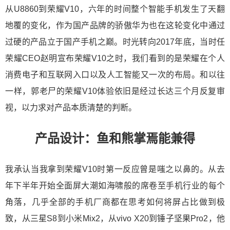
从U8860到荣耀V10，六年的时间整个智能手机发生了天翻
地覆的变化，作为国产品牌的骄傲华为也在这轮变化中通过
过硬的产品立于国产手机之巅。时光转向2017年底，当时任
荣耀CEO赵明宣布荣耀V10之时，我们看到的是荣耀在个人
消费电子和互联网入口以及人工智能又一次的布局。和以往
一样，郭老尸的荣耀V10体验依旧是经过长达三个月反复审
视，以力求对产品本质清楚的判断。
产品设计：鱼和熊掌焉能兼得
我承认当我拿到荣耀V10时第一反应曾是嗤之以鼻的。从去
年下半年开始全面屏大潮如海啸般的席卷至手机行业的每个
角落，几乎全部的手机厂商都在思考如何将屏占比做到极
致，从三星S8到小米Mix2，从vivo X20到锤子坚果Pro2，他