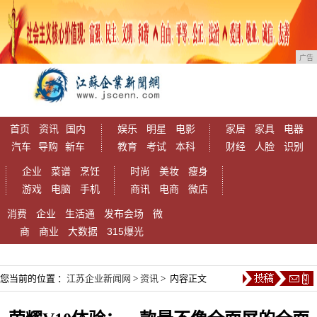
广告
首页
资讯
国内
娱乐
明星
电影
家居
家具
电器
汽车
导购
新车
教育
考试
本科
财经
人脸
识别
企业
菜谱
烹饪
时尚
美妆
瘦身
游戏
电脑
手机
商讯
电商
微店
消费
企业
生活通
发布会场
微
商
商业
大数据
315爆光
您当前的位置 ：
江苏企业新闻网
>
资讯
> 内容正文