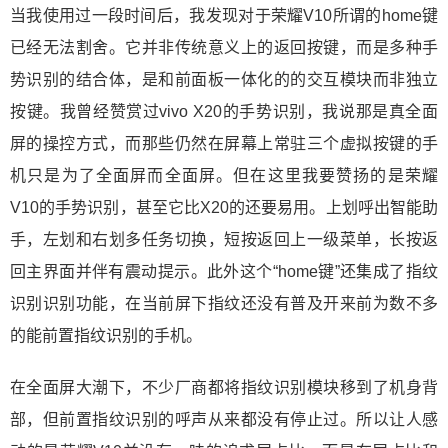
当我使用过一段时间后，我发现对于荣耀V10所谓的home键
已经无法割舍。它并非传统意义上的返回按键，而是多种手
势识别的结合体，是和前面板一体化的的交互模块而非独立
按键。我曾经赞赏过vivo X20的手势识别，我说那是真全面
屏的操控方式，而那些仍然在屏幕上常驻三个虚拟按键的手
机只是为了全面屏而全面屏。但在这里我要赞扬的是荣耀
V10的手势识别，甚至它比X20的还要易用。上划呼出智能助
手，左划和右划多任务切换，短按返回上一级菜单，长按返
回主界面并伴有震动提示。此外这个“home键”还集成了指纹
识别识别功能，在当前屏下指纹还没有普及开来前为数不多
的能前置指纹识别的手机。
在全面屏大潮下，不少厂商都将指纹识别模块移到了机身背
部，但前置指纹识别的呼声从来都没有停止过。所以让人感