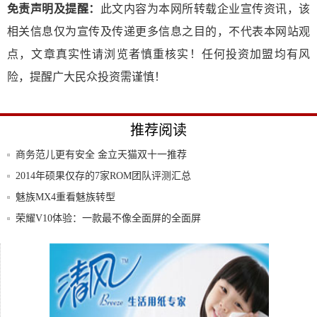
免责声明及提醒：
此文内容为本网所转载企业宣传资讯，该
相关信息仅为宣传及传递更多信息之目的，不代表本网站观
点，文章真实性请浏览者慎重核实！任何投资加盟均有风
险，提醒广大民众投资需谨慎！
推荐阅读
商务范儿更有安全 金立天猫双十一推荐
2014年硕果仅存的7家ROM团队评测汇总
魅族MX4重看魅族转型
荣耀V10体验：一款最不像全面屏的全面屏
手机
性能升级让办公更轻松华为MateBookD1
华为P8max6月24日上市卖4500+给一