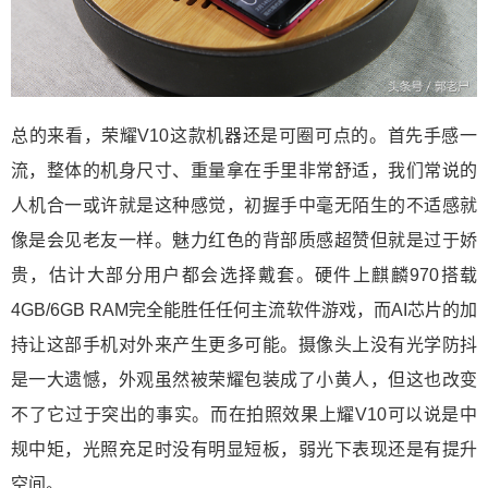
总的来看，荣耀V10这款机器还是可圈可点的。首先手感一
流，整体的机身尺寸、重量拿在手里非常舒适，我们常说的
人机合一或许就是这种感觉，初握手中毫无陌生的不适感就
像是会见老友一样。魅力红色的背部质感超赞但就是过于娇
贵，估计大部分用户都会选择戴套。硬件上麒麟970搭载
4GB/6GB RAM完全能胜任任何主流软件游戏，而AI芯片的加
持让这部手机对外来产生更多可能。摄像头上没有光学防抖
是一大遗憾，外观虽然被荣耀包装成了小黄人，但这也改变
不了它过于突出的事实。而在拍照效果上耀V10可以说是中
规中矩，光照充足时没有明显短板，弱光下表现还是有提升
空间。