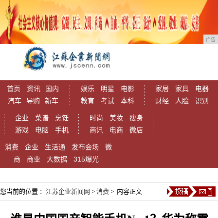
广告
首页
资讯
国内
娱乐
明星
电影
家居
家具
电器
汽车
导购
新车
教育
考试
本科
财经
人脸
识别
企业
菜谱
烹饪
时尚
美妆
瘦身
游戏
电脑
手机
商讯
电商
微店
消费
企业
生活通
发布会场
微
商
商业
大数据
315爆光
您当前的位置 ：
江苏企业新闻网
>
消费
> 内容正文