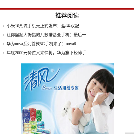
推荐阅读
小米10潮流手机壳正式发布：蓝/黑双配
色，时
让你竖起大拇指的几款诺基亚手机：最后一
部感叹
华为nova系列首款5G手机来了：nova6
年底2000元价位又来悍将，华为旗下轻薄手
机
MIUI的优势之一，万物基于MIUI的小米主
看了购机不会亏的手机选购指南（2019.10