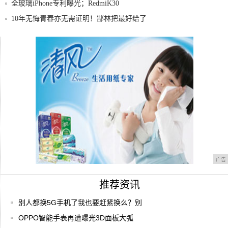
全玻璃iPhone专利曝光；RedmiK30
10年无悔青春亦无需证明！郜林把最好给了
恒大
启航！vivo5G舰队，Z6是vivo实现5
骁龙865+90HZ三星定制屏，魅族17发布
广告
推荐资讯
别人都换5G手机了我也要赶紧换么？别
OPPO智能手表再遭曝光3D面板大弧