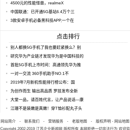
4500元的性能怪兽，realmeX
中国联通：已开通5G基站6.4万个三
3款安卓手机必备黑科技APP,一个在
点击排行
别人都换5G手机了我也要赶紧换么？别
研究华为产业链才发现华为是中国科技的
首批5G手机上市时间：高通领先华为推
一对一交流 360手机助手NO.1不
2019年7月新机性能排行榜公布：国
为创作而生 输出高品质 罗技发布全新
大堂一品，请百姓代言，让产品说话—康
江珊不是装嫩是真嫩！穿T恤衫配丸子头
网站简介
-
联系我们
-
营销服务
-
老版地图
-
版权声明
-
网站地图
Copyright.2002-2019
江苏企业新闻网
版权所有 本网拒绝一切非法行为 欢迎监