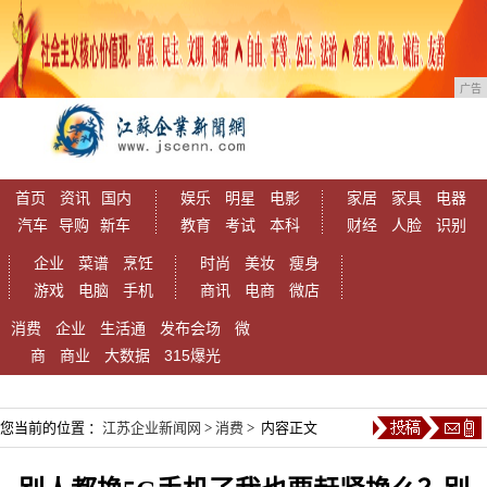
广告
首页
资讯
国内
娱乐
明星
电影
家居
家具
电器
汽车
导购
新车
教育
考试
本科
财经
人脸
识别
企业
菜谱
烹饪
时尚
美妆
瘦身
游戏
电脑
手机
商讯
电商
微店
消费
企业
生活通
发布会场
微
商
商业
大数据
315爆光
您当前的位置 ：
江苏企业新闻网
>
消费
> 内容正文