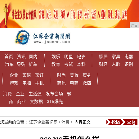
广告
首页
资讯
国内
娱乐
明星
电影
家居
家具
电器
汽车
导购
新车
教育
考试
本科
财经
人脸
识别
企业
菜谱
烹饪
时尚
美妆
瘦身
游戏
电脑
手机
商讯
电商
微店
消费
企业
生活通
发布会场
微
商
商业
大数据
315爆光
您当前的位置 ：
江苏企业新闻网
>
消费
> 内容正文