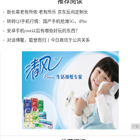
推荐阅读
助长辈老有所依 老有所乐 京东反向定制长
辈智
转转Q3手机行情：国产手机抢滩5G，iPho
安卓手机root以后有哪些好玩的东西？
对话博鳌，载誉而归丨今日商讯于公共关系
（博鳌
为什么安卓手机要root?
手机网站和微网站的不同之处，你知道多
少？
广告