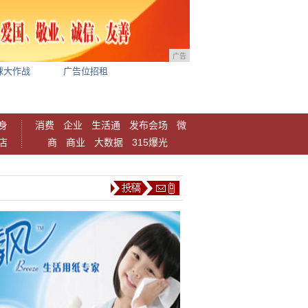
广告
球大作战
广告位招租
身
消费
企业
生活通
发布会场
微
店
商
商业
大数据
315爆光