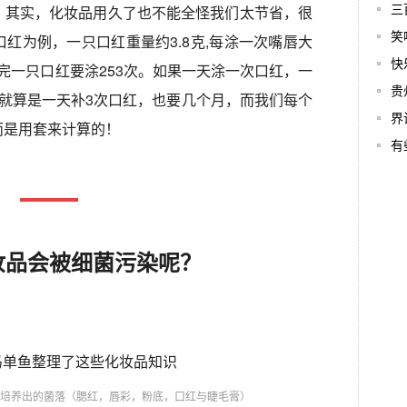
，其实，化妆品用久了也不能全怪我们太节省，很
三
笑
红为例，一只口红重量约3.8克,每涂一次嘴唇大
快
用完一只口红要涂253次。如果一天涂一次口红，一
贵
就算是一天补3次口红，也要几个月，而我们每个
界
而是用套来计算的！
有
妆品会被细菌污染呢？
培养出的菌落（腮红，唇彩，粉底，口红与睫毛膏）