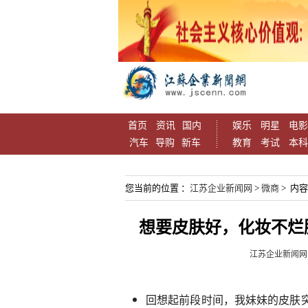
首页
资讯
国内
娱乐
明星
电影
汽车
导购
新车
教育
考试
本科
您当前的位置 ：
江苏企业新闻网
>
微商
> 内
想要皮肤好，化妆不烂
江苏企业新闻网
回想起前段时间，我妹妹的皮肤