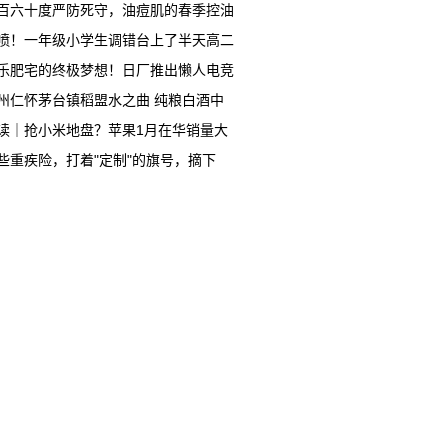
百六十度严防死守，油痘肌的春季控油
喷！一年级小学生调错台上了半天高二
乐肥宅的终极梦想！日厂推出懒人电竞
州仁怀茅台镇稻盟水之曲 纯粮白酒中
读｜抢小米地盘？苹果1月在华销量大
些重疾险，打着"定制"的旗号，摘下