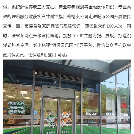
讲，系统解读养老三大支柱、商业养老规划与金融反诈知识，专业高
效的理赔服务收获客户致谢锦旗；赣榆支公司走进城市公园开展便民
宣传，面向市民普及家庭保障与理赔常识，覆盖群众约160人次。同
时，全省各网点升级宣传阵地，投放“7・8”主题海报、展板，打造沉
浸式科普空间，线上搭建“消保云乐园”学习平台，微信公众号推送金
融消保资讯，让保险知识触手可及。