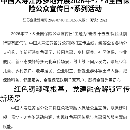
中国人寿江苏多地开展2026年“7・8全国保
险公众宣传日”系列活动
江苏企业新闻网
2026-07-08 11:58:55
来源：
阅读：2022
2026年“7・8 全国保险公众宣传日”主题为“奋进‘十五五’保险让前
行更有底气”。中国人寿江苏省分公司紧扣宣传主线，统筹全省各地分
支机构，创新打造红色研学、校园普惠、乡村康养、社区消保、企业
便民、新业态关怀等多元化宣传场景，线上线下同步发力，聚焦少年
儿童、乡村农户、老年居民、企业职工、新就业群体等重点人群，把
保险科普、健康服务、金融保障送到千家万户，践行金融为民初心。
红色铸魂强根基，党建融合解锁宣传
新场景
中国人寿江苏省分公司将红色教育融入保险公益宣传，以党建引
领丰富“7・8”宣传活动内涵，实现红色基因传承与普惠保险服务双向
赋能。