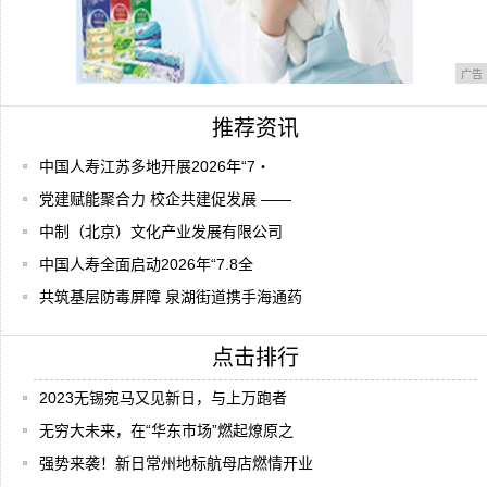
广告
推荐资讯
中国人寿江苏多地开展2026年“7・
党建赋能聚合力 校企共建促发展 ——
中制（北京）文化产业发展有限公司
中国人寿全面启动2026年“7.8全
共筑基层防毒屏障 泉湖街道携手海通药
点击排行
2023无锡宛马又见新日，与上万跑者
无穷大未来，在“华东市场”燃起燎原之
强势来袭！新日常州地标航母店燃情开业