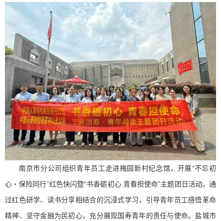
南京市分公司组织青年员工走进梅园新村纪念馆，开展“不忘初
心・保险同行”红色快闪暨“书香砺初心 青春担使命”主题团日活动。通
过红色研学、读书分享相结合的沉浸式学习，引导青年员工感悟革命
精神、坚守金融为民初心，充分展现国寿青年的责任与使命。盐城市