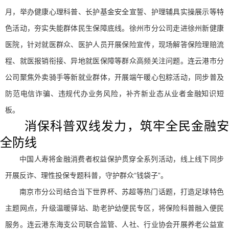
月，举办健康心理科普、长护基金安全宣誓、护理辅具实操展示等特
色活动，夯实失能群体民生保障底线。徐州市分公司走进徐州新健康
医院，针对就医群众、医护人员开展保险宣传，现场解答保险理赔流
程、就医报销衔接、异地就医保障等群众高频关注问题。连云港市分
公司聚焦外卖骑手等新就业群体，开展端午暖心包粽活动，同步普及
防范电信诈骗、违规代办业务风险，补齐新业态从业者金融知识短
板。
消保科普双线发力，筑牢全民金融安
全防线
中国人寿将金融消费者权益保护贯穿全系列活动，线上线下同步
开展反诈、理性投保专题科普，守护群众“钱袋子”。
南京市分公司结合当下世界杯、苏超等热门话题，打造足球特色
主题网点，升级温暖驿站、助老护幼便民专区，将保险科普融入便民
服务。连云港东海支公司联合监管、人社、行业协会开展养老公益宣