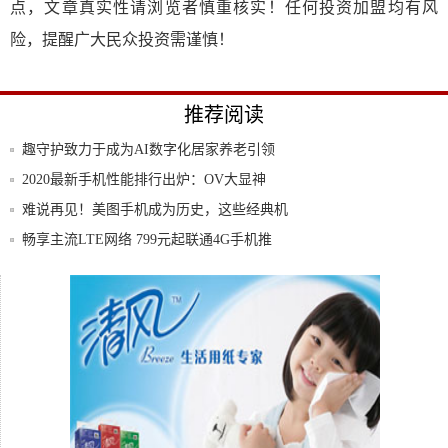
点，文章真实性请浏览者慎重核实！任何投资加盟均有风
险，提醒广大民众投资需谨慎！
推荐阅读
趣守护致力于成为AI数字化居家养老引领
者
2020最新手机性能排行出炉：OV大显神
威，
难说再见！美图手机成为历史，这些经典机
型勾起
畅享主流LTE网络 799元起联通4G手机推
用旧手机组建无线（WIFI）音乐播放系统!
杭州亚运会赞助企业大会举行 中广欧特斯
参会共