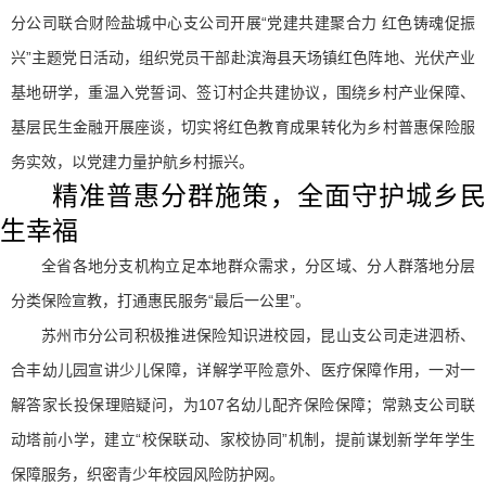
分公司联合财险盐城中心支公司开展“党建共建聚合力 红色铸魂促振
兴”主题党日活动，组织党员干部赴滨海县天场镇红色阵地、光伏产业
基地研学，重温入党誓词、签订村企共建协议，围绕乡村产业保障、
基层民生金融开展座谈，切实将红色教育成果转化为乡村普惠保险服
务实效，以党建力量护航乡村振兴。
精准普惠分群施策，全面守护城乡民
生幸福
全省各地分支机构立足本地群众需求，分区域、分人群落地分层
分类保险宣教，打通惠民服务“最后一公里”。
苏州市分公司积极推进保险知识进校园，昆山支公司走进泗桥、
合丰幼儿园宣讲少儿保障，详解学平险意外、医疗保障作用，一对一
解答家长投保理赔疑问，为107名幼儿配齐保险保障；常熟支公司联
动塔前小学，建立“校保联动、家校协同”机制，提前谋划新学年学生
保障服务，织密青少年校园风险防护网。