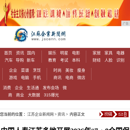
广告
首页
资讯
国内
娱乐
明星
电影
家居
家具
电器
汽车
导购
新车
教育
考试
本科
财经
人脸
识别
企业
菜谱
烹饪
时尚
美妆
瘦身
游戏
电脑
手机
商讯
电商
微店
消费
企业
生活通
发布会场
微
商
商业
大数据
315爆光
您当前的位置 ：
江苏企业新闻网
>
资讯
> 内容正文