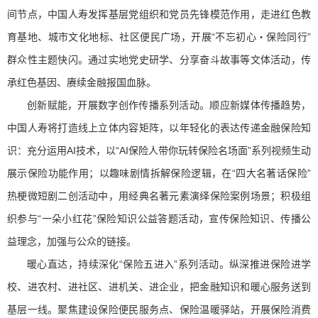
间节点，中国人寿发挥基层党组织和党员先锋模范作用，走进红色教
育基地、城市文化地标、社区便民广场，开展“不忘初心・保险同行”
群众性主题快闪。通过实地党史研学、分享奋斗故事等文体活动，传
承红色基因、赓续金融报国血脉。
创新赋能，开展数字创作传播系列活动。顺应新媒体传播趋势，
中国人寿将打造线上立体内容矩阵，以年轻化的表达传递金融保险知
识：充分运用AI技术，以“AI保险人带你玩转保险名场面”系列视频生动
展示保险功能作用；以趣味剧情拆解保险逻辑，在“四大名著话保险”
热梗微短剧二创活动中，用经典名著元素演绎保险案例场景；积极组
织参与“一朵小红花”保险知识公益答题活动，宣传保险知识、传播公
益理念，加强与公众的链接。
暖心直达，持续深化“保险五进入”系列活动。纵深推进保险进学
校、进农村、进社区、进机关、进企业，把金融知识和暖心服务送到
基层一线。聚焦建设保险便民服务点、保险温暖驿站，开展保险消费