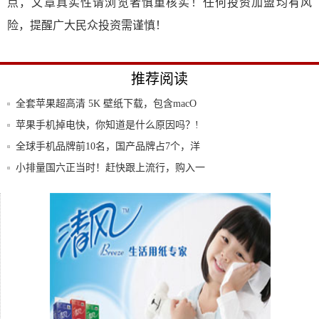
点，文章真实性请浏览者慎重核实！任何投资加盟均有风
险，提醒广大民众投资需谨慎！
推荐阅读
全套苹果超高清 5K 壁纸下载，包含macO
苹果手机掉电快，你知道是什么原因吗？!
全球手机品牌前10名，国产品牌占7个，洋
品牌
小排量国六正当时！赶快跟上流行，购入一
辆全新
指纹识别与全网通好在哪?
iOS13.4beta3来了，新增无线恢复功