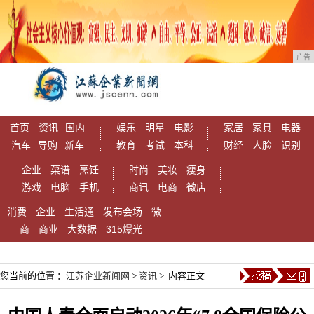
广告
首页
资讯
国内
娱乐
明星
电影
家居
家具
电器
汽车
导购
新车
教育
考试
本科
财经
人脸
识别
企业
菜谱
烹饪
时尚
美妆
瘦身
游戏
电脑
手机
商讯
电商
微店
消费
企业
生活通
发布会场
微
商
商业
大数据
315爆光
您当前的位置 ：
江苏企业新闻网
>
资讯
> 内容正文