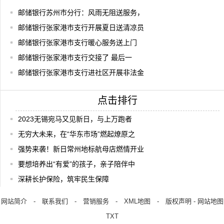
邮储银行苏州市分行：风雨无阻送服务，
邮储银行张家港市支行开展夏日送清凉员
邮储银行张家港市支行暖心服务送上门
邮储银行张家港市支行交接了 最后一
邮储银行张家港市支行进社区开展非法金
点击排行
2023无锡宛马又见新日，与上万跑者
无穷大未来，在“华东市场”燃起燎原之
强势来袭！新日常州地标航母店燃情开业
要想培养出“有爱”的孩子，亲子陪伴中
深耕长护保险，筑牢民生保障
网站简介
-
联系我们
-
营销服务
-
XML地图
-
版权声明
-
网站地图
TXT