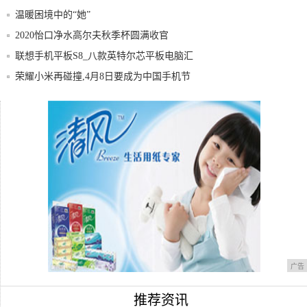
温暖困境中的“她”
2020怡口净水高尔夫秋季杯圆满收官
联想手机平板S8_八款英特尔芯平板电脑汇
总
荣耀小米再碰撞,4月8日要成为中国手机节
么?
现在这三部手机的硬件，坏了是修不起的，
造价太
买买买，这些旧手机又何去何从？｜盘点十
大手机
广告
推荐资讯