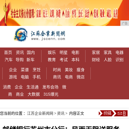
广告
首页
资讯
国内
娱乐
明星
电影
家居
家具
电器
汽车
导购
新车
教育
考试
本科
财经
人脸
识别
企业
菜谱
烹饪
时尚
美妆
瘦身
游戏
电脑
手机
商讯
电商
微店
消费
企业
生活通
发布会场
微
商
商业
大数据
315爆光
您当前的位置 ：
江苏企业新闻网
>
资讯
> 内容正文