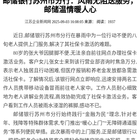
邮储银行苏州市分行：风雨无阻送服务，
邮储温情暖人心
江苏企业新闻网
2025-09-03 16:08:05
来源：
阅读：1937
近日,邮储银行苏州市分行在暴雨中为一位行动不便的八
旬老人提供上门服务,解决了其社保卡激活的难题。
80岁的张大爷因腿脚不便,无法亲自前往网点办理社保卡
激活业务。客户女儿张女士来到该行营业部咨询时焦急万分,
表示老人独居且行动困难,但医疗报销和养老金发放都急需激
活社保卡。了解情况后,该银行网点立即响应,迅速安排两名工
作人员携带移动设备冒雨前往老人家中。工作人员耐心细致
地为老人讲解业务流程,高效协助完成了社保卡激活业务。客
户看到工作人员被雨水浸湿的裤脚,感动不已。
邮储银行苏州市分行始终践行“金融为民”理念,针对老
年、残障等特殊群体需求,专门推出“暖心上门”“无障碍通道服
务”等系列便民举措。此次暴雨中的上门服务,正是邮储银行以