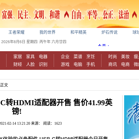
王者荣耀
我的世界
和平精英
炉石传说
球
2026年8月6日
星期四
丙午年 六月廿四
家居
家具
电器
企业
菜谱
烹饪
时尚
美妆
瘦
财经
人脸
识别
游戏
电脑
手机
商讯
电商
微
容正文
USB-C转HDMI适配器开售 售价41.99英
镑!
2021-02-14 13:21:20
来源：
阅读：1623