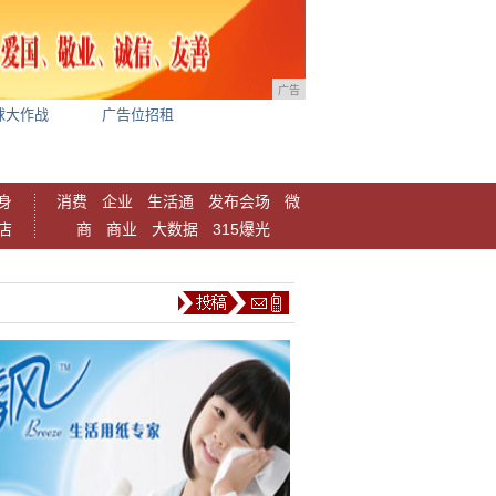
广告
球大作战
广告位招租
身
消费
企业
生活通
发布会场
微
店
商
商业
大数据
315爆光