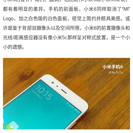
都有着明显的差异。手机的前面板，小米6同样取消了“MI”
Logo，加之白色版的白色面板，视觉上简约并颇具美感。或
许是鉴于背部双摄像头以及空间所限，小米6的前置摄像头和
光线/距离感应器没有像小米5c那样呈对称式放置，是一个小
小的遗憾。