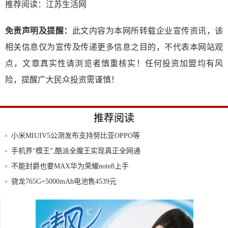
推荐阅读：
江苏生活网
免责声明及提醒：
此文内容为本网所转载企业宣传资讯，该
相关信息仅为宣传及传递更多信息之目的，不代表本网站观
点，文章真实性请浏览者慎重核实！任何投资加盟均有风
险，提醒广大民众投资需谨慎！
推荐阅读
小米MIUIV5公测发布支持努比亚OPPO等
手机界“模王”,酷派全魔王实现真正全网通
不能封爵也要MAX华为荣耀note8上手
骁龙765G+5000mAh电池售4539元
最具性价比的手机运营商为何偏偏青睐她?
小米米家对讲机1S体验评测