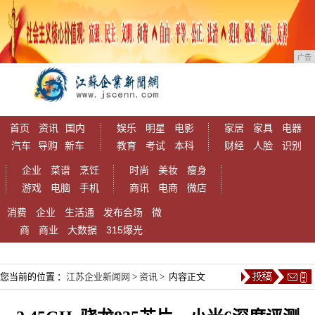
广告
首页
资讯
国内
娱乐
明星
电影
家居
家具
电器
汽车
导购
新车
教育
考试
本科
财经
人脸
识别
企业
菜谱
烹饪
时尚
美妆
瘦身
游戏
电脑
手机
商讯
电商
微店
消费
企业
生活通
发布会场
微
商
商业
大数据
315爆光
您当前的位置 ：
江苏企业新闻网
>
资讯
> 内容正文