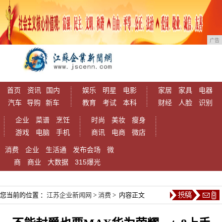
广告
首页
资讯
国内
娱乐
明星
电影
家居
家具
电器
汽车
导购
新车
教育
考试
本科
财经
人脸
识别
企业
菜谱
烹饪
时尚
美妆
瘦身
游戏
电脑
手机
商讯
电商
微店
消费
企业
生活通
发布会场
微
商
商业
大数据
315爆光
您当前的位置 ：
江苏企业新闻网
>
消费
> 内容正文