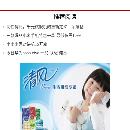
推荐阅读
高性价比，千元旗舰机的重新定义－荣耀畅
玩5X
三款爆品小米手机特惠来袭 最低仅需1099
元
小米米家对讲机1S开箱
今日华为oppo vivo 一加 联想 诺基
6月15日前有效：四川航空10-30元机票优
网友发布适配34款机型的Android8.0