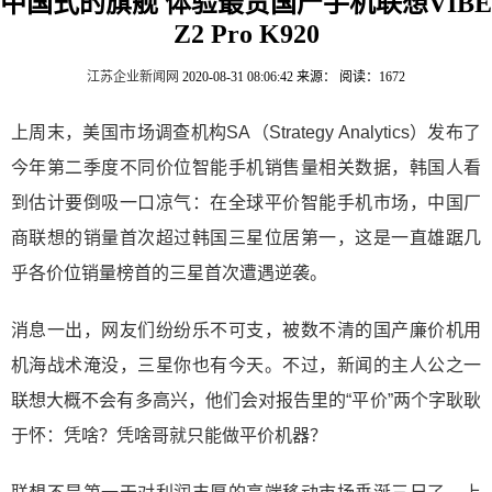
中国式的旗舰 体验最贵国产手机联想VIBE
Z2 Pro K920
江苏企业新闻网
2020-08-31 08:06:42
来源：
阅读：1672
上周末，美国市场调查机构SA（Strategy Analytics）发布了
今年第二季度不同价位智能手机销售量相关数据，韩国人看
到估计要倒吸一口凉气：在全球平价智能手机市场，中国厂
商联想的销量首次超过韩国三星位居第一，这是一直雄踞几
乎各价位销量榜首的三星首次遭遇逆袭。
消息一出，网友们纷纷乐不可支，被数不清的国产廉价机用
机海战术淹没，三星你也有今天。不过，新闻的主人公之一
联想大概不会有多高兴，他们会对报告里的“平价”两个字耿耿
于怀：凭啥？凭啥哥就只能做平价机器？