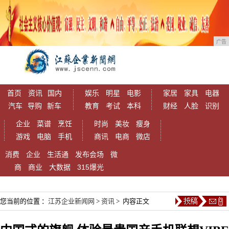
广告
首页
资讯
国内
娱乐
明星
电影
家居
家具
电器
汽车
导购
新车
教育
考试
本科
财经
人脸
识别
企业
菜谱
烹饪
时尚
美妆
瘦身
游戏
电脑
手机
商讯
电商
微店
消费
企业
生活通
发布会场
微
商
商业
大数据
315爆光
您当前的位置 ：
江苏企业新闻网
>
资讯
> 内容正文