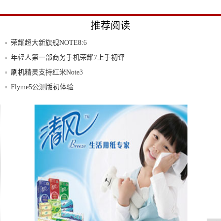
推荐阅读
荣耀超大新旗舰NOTE8:6
年轻人第一部商务手机荣耀7上手初评
刷机精灵支持红米Note3
Flyme5公测版初体验
小米手机简史：始于性价比，陷于品牌力，
忠于延
一代神机华为C8650——我的第一部智能手
机