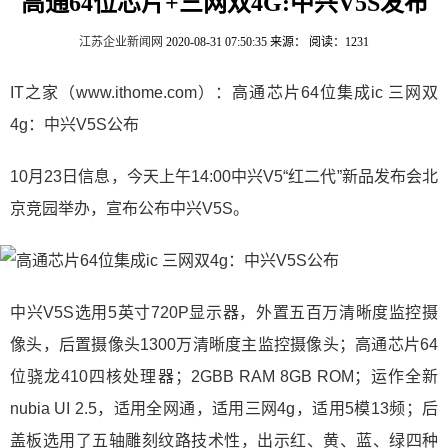
高通64位芯片+三网双4G:中兴V5S发布
江苏企业新闻网
2020-08-31 07:50:35
来源：
阅读：1231
IT之家（www.ithome.com）：高通芯片64位集成ic 三网双
4g：中兴V5S公布
10月23日信息，今天上午14:00中兴V5“红二代”新品发布会北
京竞园举办，宣布公布中兴V5S。
中兴V5S选用5英寸720P显示器，外置五百万清晰度监控摄
像头，后置摄像头1300万清晰度主监控摄像头；高通芯片64
位骁龙410四核处理器；2GBB RAM 8GB ROM；运作全新
nubia UI 2.5，适用全网通，适用三网4g，适用5模13频；后
盖板选用了五轴雕刻纹路技术性，出示红、黄、蓝、绿四种