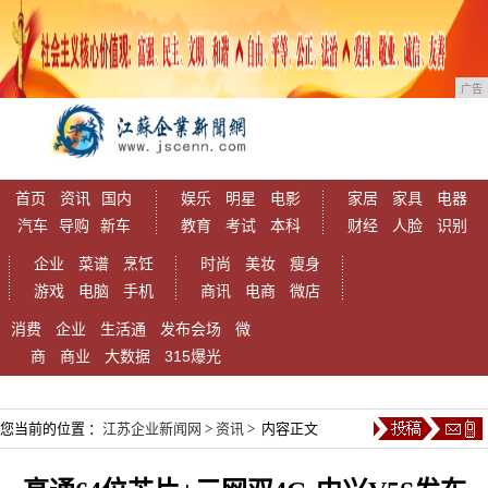
广告
首页
资讯
国内
娱乐
明星
电影
家居
家具
电器
汽车
导购
新车
教育
考试
本科
财经
人脸
识别
企业
菜谱
烹饪
时尚
美妆
瘦身
游戏
电脑
手机
商讯
电商
微店
消费
企业
生活通
发布会场
微
商
商业
大数据
315爆光
您当前的位置 ：
江苏企业新闻网
>
资讯
> 内容正文