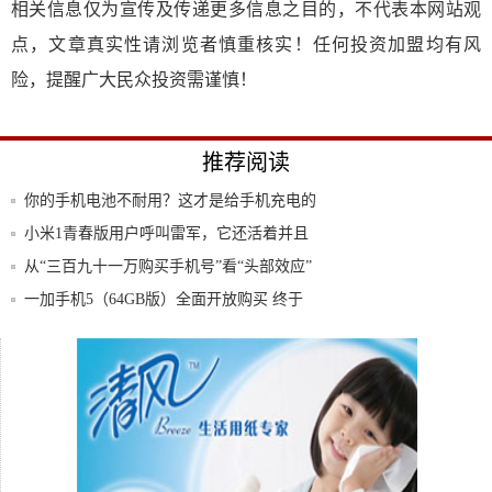
相关信息仅为宣传及传递更多信息之目的，不代表本网站观
点，文章真实性请浏览者慎重核实！任何投资加盟均有风
险，提醒广大民众投资需谨慎！
推荐阅读
你的手机电池不耐用？这才是给手机充电的
正确方
小米1青春版用户呼叫雷军，它还活着并且
依然流
从“三百九十一万购买手机号”看“头部效应”
一加手机5（64GB版）全面开放购买 终于
不
全球首款石墨烯散热手机！华为Mate20 X
从未上市过的红米1代：砍掉这款手机，小
米损失