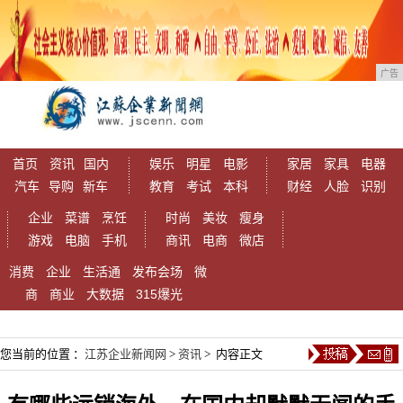
广告
首页
资讯
国内
娱乐
明星
电影
家居
家具
电器
汽车
导购
新车
教育
考试
本科
财经
人脸
识别
企业
菜谱
烹饪
时尚
美妆
瘦身
游戏
电脑
手机
商讯
电商
微店
消费
企业
生活通
发布会场
微
商
商业
大数据
315爆光
您当前的位置 ：
江苏企业新闻网
>
资讯
> 内容正文