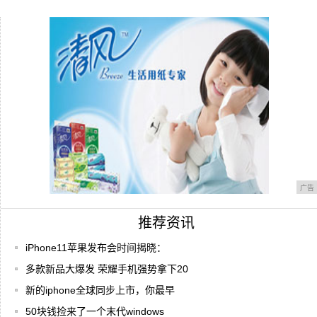
的游
新自由光2.0T，让诗与远方变得触手可及
看了就中毒，女生必“剁手”的四部AI美颜全
面
广告
推荐资讯
iPhone11苹果发布会时间揭晓：
多款新品大爆发 荣耀手机强势拿下20
新的iphone全球同步上市，你最早
50块钱捡来了一个末代windows