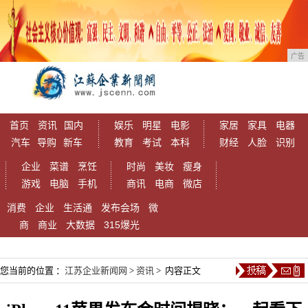
广告
首页
资讯
国内
娱乐
明星
电影
家居
家具
电器
汽车
导购
新车
教育
考试
本科
财经
人脸
识别
企业
菜谱
烹饪
时尚
美妆
瘦身
游戏
电脑
手机
商讯
电商
微店
消费
企业
生活通
发布会场
微
商
商业
大数据
315爆光
您当前的位置 ：
江苏企业新闻网
>
资讯
> 内容正文