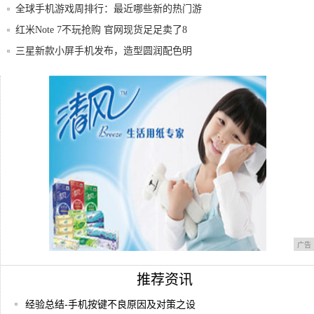
全球手机游戏周排行：最近哪些新的热门游
戏进入
红米Note 7不玩抢购 官网现货足足卖了8
三星新款小屏手机发布，造型圆润配色明
快，自拍
首款64位处理器WP手机阿尔卡特POP2
iPhone 8真的值得买吗？看完这篇就知道
广告
推荐资讯
经验总结-手机按键不良原因及对策之设