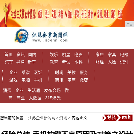
广告
首页
资讯
国内
娱乐
明星
电影
家居
家具
电器
汽车
导购
新车
教育
考试
本科
财经
人脸
识别
企业
菜谱
烹饪
时尚
美妆
瘦身
游戏
电脑
手机
商讯
电商
微店
消费
企业
生活通
发布会场
微
商
商业
大数据
315爆光
您当前的位置 ：
江苏企业新闻网
>
资讯
> 内容正文