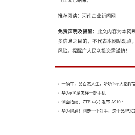
（正文已结束）
推荐阅读：
河南企业新闻网
免责声明及提醒：
此文内容为本网
多信息之目的，不代表本网站观点
风险，提醒广大民众投资需谨慎！
一辆车，品百态人生。听听Jeep大指挥
华为p10是怎样一部手机
侧面指纹：ZTE 中兴 发布 A910 /
华为尴尬！刚走一个对手，这个品牌又
《手机帝国》评测：智能手机主题的模
玩了一分钟就停不下来直呼好玩！IOS