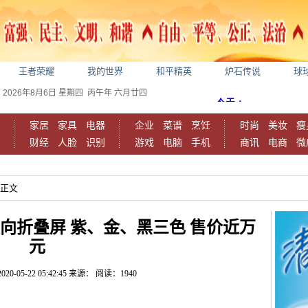
王者荣耀
我的世界
和平精英
炉石传说
球
2026年8月6日
星期四
丙午年 六月廿四
家居
家具
电器
企业
菜谱
烹饪
时尚
美妆
瘦
财经
人脸
识别
游戏
电脑
手机
商讯
电商
微
容正文
向折叠屏 紫、金、黑三色 售价近万
元
2020-05-22 05:42:45
来源：
阅读：1940