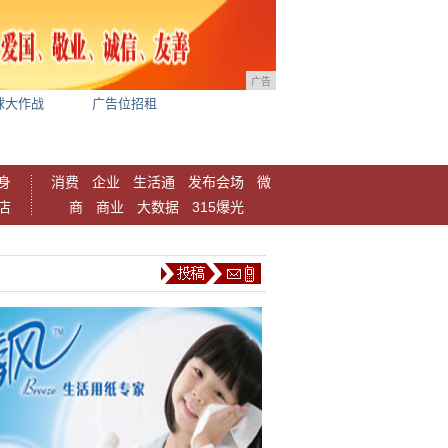
广告
球大作战
广告位招租
身
消费
企业
生活通
发布会场
微
店
商
商业
大数据
315爆光