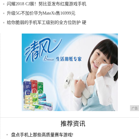
闪耀2018 CJ展！努比亚发布红魔游戏手机
升级5G不加价华为MateXs售16999元
给你脆弱的手机军工级别的全方位防护 硬
汉专属
配置出色但请勿过度期待 乐视超级手机1s
体验
华为mate9降至2728元，网友：这样真的
广告
推荐资讯
盘点手机上那些高质量赛车游戏!