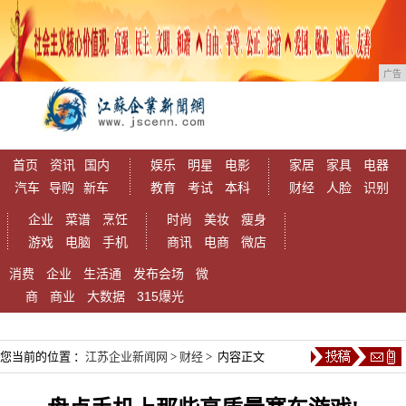
广告
首页
资讯
国内
娱乐
明星
电影
家居
家具
电器
汽车
导购
新车
教育
考试
本科
财经
人脸
识别
企业
菜谱
烹饪
时尚
美妆
瘦身
游戏
电脑
手机
商讯
电商
微店
消费
企业
生活通
发布会场
微
商
商业
大数据
315爆光
您当前的位置 ：
江苏企业新闻网
>
财经
> 内容正文