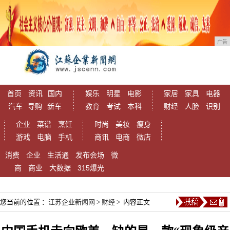
广告
首页
资讯
国内
娱乐
明星
电影
家居
家具
电器
汽车
导购
新车
教育
考试
本科
财经
人脸
识别
企业
菜谱
烹饪
时尚
美妆
瘦身
游戏
电脑
手机
商讯
电商
微店
消费
企业
生活通
发布会场
微
商
商业
大数据
315爆光
您当前的位置 ：
江苏企业新闻网
>
财经
> 内容正文