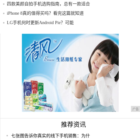
卓系
四款美颜自拍手机选购指南，总有一款适合
你
iPhone 8真的值得买吗？看完这篇就知道
LG手机何时更新Android Pie？可能
50块钱捡来了一个末代windows mob
最新消息！8月2日起，苹果手机开北京市政
交通
广告
推荐资讯
七张图告诉你真实的线下手机销售：为什