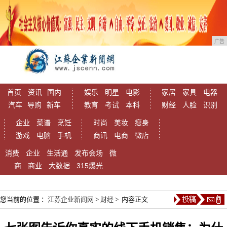
广告
首页
资讯
国内
娱乐
明星
电影
家居
家具
电器
汽车
导购
新车
教育
考试
本科
财经
人脸
识别
企业
菜谱
烹饪
时尚
美妆
瘦身
游戏
电脑
手机
商讯
电商
微店
消费
企业
生活通
发布会场
微
商
商业
大数据
315爆光
您当前的位置 ：
江苏企业新闻网
>
财经
> 内容正文