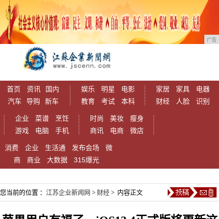
广告
首页
资讯
国内
娱乐
明星
电影
家居
家具
电器
汽车
导购
新车
教育
考试
本科
财经
人脸
识别
企业
菜谱
烹饪
时尚
美妆
瘦身
游戏
电脑
手机
商讯
电商
微店
消费
企业
生活通
发布会场
微
商
商业
大数据
315爆光
您当前的位置 ：
江苏企业新闻网
>
财经
> 内容正文