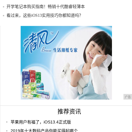
预期
开学笔记本购买指南！畅销十代酷睿轻薄本
推荐
看过来，这些iOS13实用技巧你都知道吗？
2019年最“出众”手机大比拼！是美是丑，由
2020安卓机皇看点：三星S20系列之后，一
广告
推荐资讯
苹果用户有福了，iOS13.4正式版
2019年十大数码产品你能买得起哪个