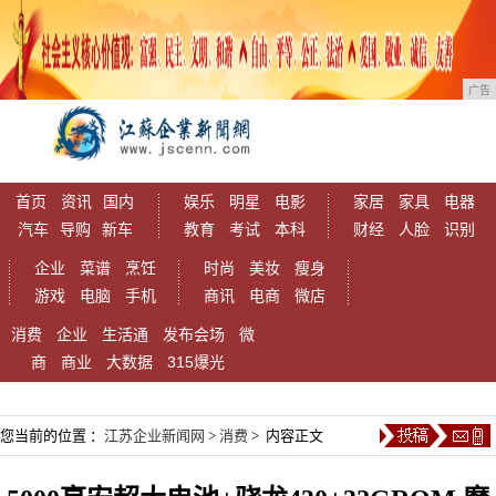
广告
首页
资讯
国内
娱乐
明星
电影
家居
家具
电器
汽车
导购
新车
教育
考试
本科
财经
人脸
识别
企业
菜谱
烹饪
时尚
美妆
瘦身
游戏
电脑
手机
商讯
电商
微店
消费
企业
生活通
发布会场
微
商
商业
大数据
315爆光
您当前的位置 ：
江苏企业新闻网
>
消费
> 内容正文