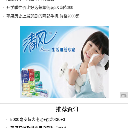
开学季性价比好选荣耀畅玩5X直降300
苹果历史上最悲剧的两部手机,价格2000都
没
南京自如公布空气甲醛自检体系，依据国家
标准采
污水处理行业系统升级 “中信方案”引行业
关注
广告
推荐资讯
5000毫安超大电池+骁龙430+3
苹果又涉及泄露用户隐私,Safari