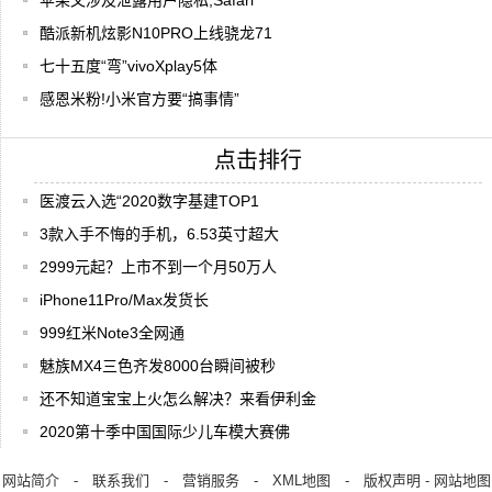
酷派新机炫影N10PRO上线骁龙71
七十五度“弯”vivoXplay5体
感恩米粉!小米官方要“搞事情”
点击排行
医渡云入选“2020数字基建TOP1
3款入手不悔的手机，6.53英寸超大
2999元起？上市不到一个月50万人
iPhone11Pro/Max发货长
999红米Note3全网通
魅族MX4三色齐发8000台瞬间被秒
还不知道宝宝上火怎么解决？来看伊利金
2020第十季中国国际少儿车模大赛佛
网站简介
-
联系我们
-
营销服务
-
XML地图
-
版权声明
-
网站地图