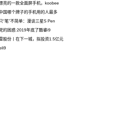
漂亮的一款全面屏手机，koobee
中国哪个牌子的手机用的人最多
只“笔”不简单：漫谈三星S Pen
党的困惑:2019年底了酷睿i9
雷股份丨在下一城，拟投资1.5亿元
eli9