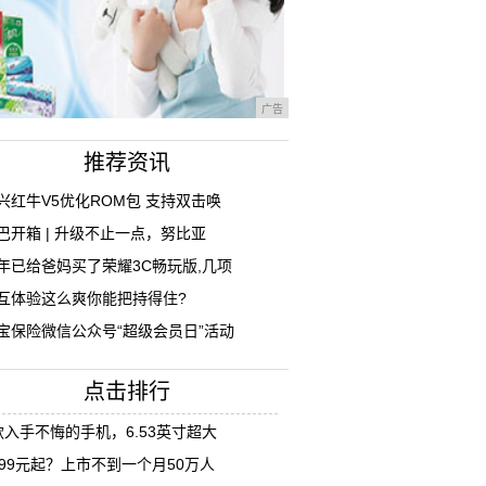
广告
推荐资讯
兴红牛V5优化ROM包 支持双击唤
巴开箱 | 升级不止一点，努比亚
年已给爸妈买了荣耀3C畅玩版,几项
互体验这么爽你能把持得住?
宝保险微信公众号“超级会员日”活动
点击排行
款入手不悔的手机，6.53英寸超大
999元起？上市不到一个月50万人