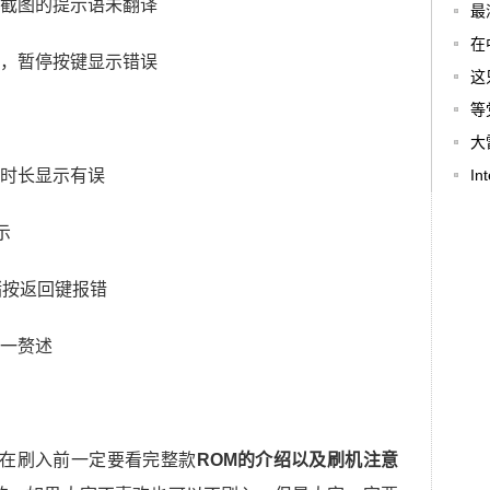
截图的提示语未翻译
最
在
，暂停按键显示错误
这
等
大
时长显示有误
Int
示
储按返回键报错
一赘述
家在刷入前一定要看完整款
ROM的介绍以及刷机注意