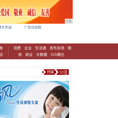
广告
球大作战
广告位招租
身
消费
企业
生活通
发布会场
微
店
商
商业
大数据
315爆光