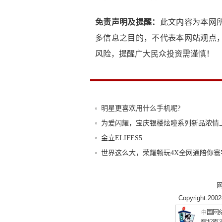
免责声明及提醒：
此文内容为本网
多信息之目的，不代表本网站观点
风险，提醒广大民众投资需谨慎！
明星更喜欢用什么手机呢?
为爱闪耀，宝庆银楼炫瞳系列新品浓情
金立ELIFES5
世界这么大，荣耀畅玩4X全网通陪你寰
小屏你好！努比亚 z11 mini 评测：握
只是多2GB RAM? 大神F1极速版对比魅
Copyright.200