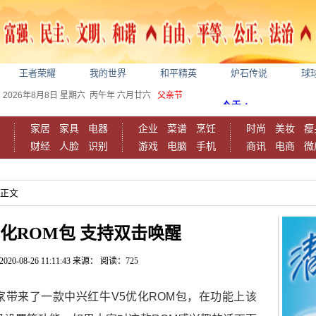
王者荣耀
我的世界
和平精英
炉石传说
球
2026年8月8日
星期六
丙午年 六月廿六
父亲节
家居
家具
电器
企业
菜谱
烹饪
时尚
美妆
瘦
财经
人脸
识别
游戏
电脑
手机
商讯
电商
微
容正文
优化ROM包 支持双击唤醒
2020-08-26 11:11:43
来源：
阅读：725
带来了一款中兴红牛V5优化ROM包，在功能上该