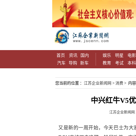
首页
资讯
国内
娱乐
明星
电影
汽车
导购
新车
教育
考试
本科
您当前的位置 ：
江苏企业新闻网
>
消费
> 内
中兴红牛V5
江苏企业新闻网
又是新的一周开始，今天巴士为大家