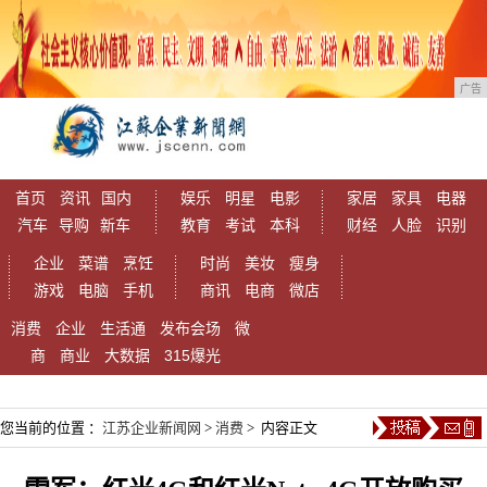
广告
首页
资讯
国内
娱乐
明星
电影
家居
家具
电器
汽车
导购
新车
教育
考试
本科
财经
人脸
识别
企业
菜谱
烹饪
时尚
美妆
瘦身
游戏
电脑
手机
商讯
电商
微店
消费
企业
生活通
发布会场
微
商
商业
大数据
315爆光
您当前的位置 ：
江苏企业新闻网
>
消费
> 内容正文