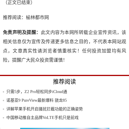
（正文已结束）
推荐阅读：
榆林都市网
免责声明及提醒：
此文内容为本网所转载企业宣传资讯，该
相关信息仅为宣传及传递更多信息之目的，不代表本网站观
点，文章真实性请浏览者慎重核实！任何投资加盟均有风
险，提醒广大民众投资需谨慎！
推荐阅读
只需5步，Z2 Pro轻松同步iCloud通
诺基亚9 PureView最新爆料 骁龙85
详解苹果手机开启骚扰拦截功能的正确姿势
中国移动推自主品牌VoLTE手机只是前戏
五
性能残暴，华为即将出现的这部手机堪称全