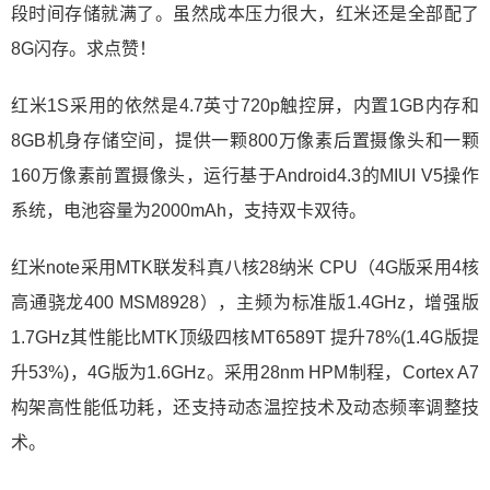
段时间存储就满了。虽然成本压力很大，红米还是全部配了
8G闪存。求点赞！
红米1S采用的依然是4.7英寸720p触控屏，内置1GB内存和
8GB机身存储空间，提供一颗800万像素后置摄像头和一颗
160万像素前置摄像头，运行基于Android4.3的MIUI V5操作
系统，电池容量为2000mAh，支持双卡双待。
红米note采用MTK联发科真八核28纳米 CPU（4G版采用4核
高通骁龙400 MSM8928），主频为标准版1.4GHz，增强版
1.7GHz其性能比MTK顶级四核MT6589T 提升78%(1.4G版提
升53%)，4G版为1.6GHz。采用28nm HPM制程，Cortex A7
构架高性能低功耗，还支持动态温控技术及动态频率调整技
术。