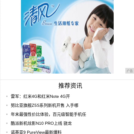
球手机
千元全网通机型对决 大神F2 VS荣耀4X谁
广告
推荐资讯
雷军：红米4G和红米Note 4G开
努比亚旗舰Z5S系列新机开售 入手哪
年末最强性价比体验，百元级智能手机任
酷派新机炫影N10 PRO上线 骁龙
诺基亚9 PureView最新爆料