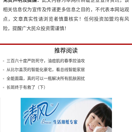
免责声明及提醒：
此文内容为本网所转载企业宣传资讯，该
相关信息仅为宣传及传递更多信息之目的，不代表本网站观
点，文章真实性请浏览者慎重核实！任何投资加盟均有风
险，提醒广大民众投资需谨慎！
推荐阅读
三百六十度严防死守，油痘肌的春季控油攻
略
从比尔盖茨的智能化豪宅，看总线智能家居
的成长
全能面霜，真的可以一瓶解决所有肌肤困扰
吗？
长斑终于有救了（下）
在家不是手机就是电脑，洗脸更不能马虎
了！这几
2020年胡润富豪榜：马云第一，许家印资产
缩