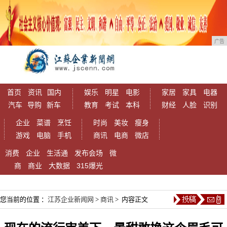
广告
首页
资讯
国内
娱乐
明星
电影
家居
家具
电器
汽车
导购
新车
教育
考试
本科
财经
人脸
识别
企业
菜谱
烹饪
时尚
美妆
瘦身
游戏
电脑
手机
商讯
电商
微店
消费
企业
生活通
发布会场
微
商
商业
大数据
315爆光
您当前的位置 ：
江苏企业新闻网
>
商讯
> 内容正文