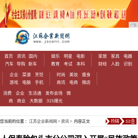
广告
首页
资讯
国内
娱乐
明星
电影
家居
家具
电器
汽车
导购
新车
教育
考试
本科
财经
人脸
识别
企业
菜谱
烹饪
时尚
美妆
瘦身
游戏
电脑
手机
商讯
电商
微店
消费
企业
生活通
发布会场
微
商
商业
大数据
315爆光
您当前的位置 ：
江苏企业新闻网
>
资讯
> 内容正文