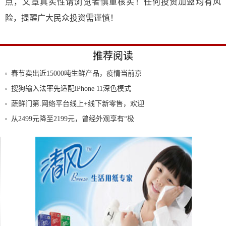
点，文章真实性请浏览者慎重核实！任何投资加盟均有风
险，提醒广大民众投资需谨慎！
推荐阅读
春节卖出近15000吨生鲜产品，疫情当前京
东
搜狗输入法率先适配iPhone 11深色模式
蔬鲜门第.网络平台线上+线下新零售，欢迎
入驻
从2499元降至2199元，曾经外观享有“极
安卓手机用久了很卡怎么办——提速小秘
笈！!
紫燕百味鸡第三届917卤味节，引领国潮新
“食