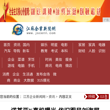
广告
首页
资讯
国内
娱乐
明星
电影
家居
家具
电器
汽车
导购
新车
教育
考试
本科
财经
人脸
识别
企业
菜谱
烹饪
时尚
美妆
瘦身
游戏
电脑
手机
商讯
电商
微店
消费
企业
生活通
发布会场
微
商
商业
大数据
315爆光
您当前的位置 ：
江苏企业新闻网
>
资讯
> 内容正文