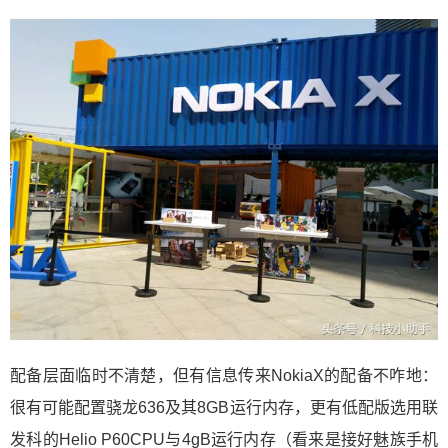
配备层面临时不清楚，但有信息传来NokiaX的配备不咋地：
很有可能配置骁龙636及其8GB运行内存，更有低配版选用联
发科的Helio P60CPU与4gB运行内存（看来是接好魅族手机