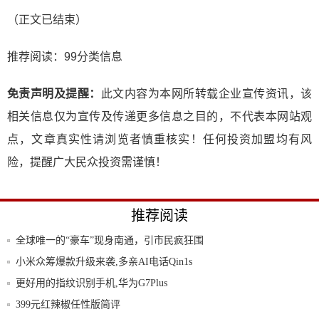
（正文已结束）
推荐阅读：
99分类信息
免责声明及提醒：
此文内容为本网所转载企业宣传资讯，该
相关信息仅为宣传及传递更多信息之目的，不代表本网站观
点，文章真实性请浏览者慎重核实！任何投资加盟均有风
险，提醒广大民众投资需谨慎！
推荐阅读
全球唯一的“豪车”现身南通，引市民疯狂围
观“
小米众筹爆款升级来袭,多亲AI电话Qin1s
更好用的指纹识别手机,华为G7Plus
399元红辣椒任性版简评