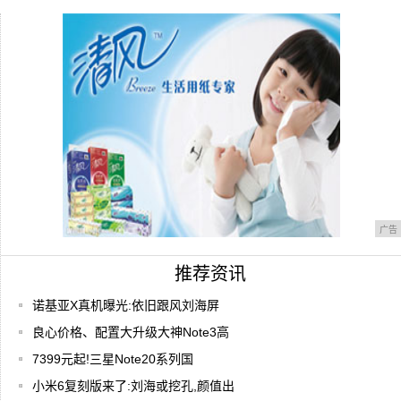
新机挑战各种不服,搭载360OS的大神not
iPhone6惨遭山寨多张仿制版图片流出
广告
推荐资讯
诺基亚X真机曝光:依旧跟风刘海屏
良心价格、配置大升级大神Note3高
7399元起!三星Note20系列国
小米6复刻版来了:刘海或挖孔,颜值出