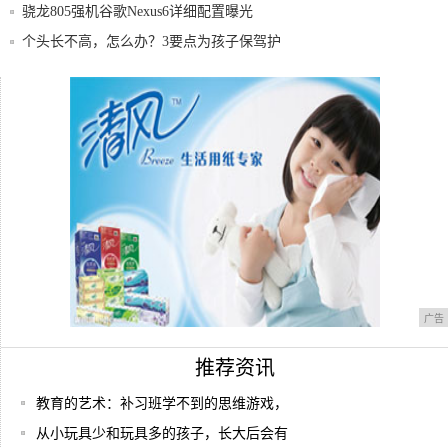
骁龙805强机谷歌Nexus6详细配置曝光
个头长不高，怎么办？3要点为孩子保驾护
航
华硕ZenFone6真机曝光:后置三摄指纹+
244平！台湾夫妻家中的高级场面：全屋时
尚精
广告
推荐资讯
教育的艺术：补习班学不到的思维游戏，
从小玩具少和玩具多的孩子，长大后会有