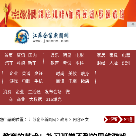
广告
首页
资讯
国内
娱乐
明星
电影
家居
家具
电器
汽车
导购
新车
教育
考试
本科
财经
人脸
识别
企业
菜谱
烹饪
时尚
美妆
瘦身
游戏
电脑
手机
商讯
电商
微店
消费
企业
生活通
发布会场
微
商
商业
大数据
315爆光
您当前的位置 ：
江苏企业新闻网
>
教育
> 内容正文