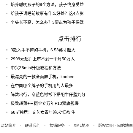
培养聪明孩子的9个方法，孩子终身受益
给孩子讲睡前故事有什么好处？这4点影
个头长不高，怎么办？3要点为孩子保驾
点击排行
3款入手不悔的手机，6.53英寸超大
2999元起？上市不到一个月50万人
中兴Z5mini升级教程和方法
最漂亮的一款全面屏手机，koobee
在中国哪个牌子的手机用的人最多
陈数出行，穿蓝色衬衫下搭配牛仔蓝九分
极致超薄+三摄金立万年P10双旗舰曝
68㎡独居！文艺女青年追求‘低欲’生
网站简介
-
联系我们
-
营销服务
-
XML地图
-
版权声明
-
网站地图