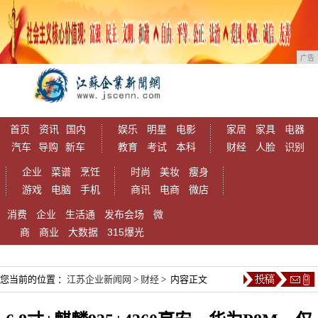
广告
首页
资讯
国内
娱乐
明星
电影
家居
家具
电器
汽车
导购
新车
教育
考试
本科
财经
人脸
识别
企业
菜谱
烹饪
时尚
美妆
瘦身
游戏
电脑
手机
商讯
电商
微店
消费
企业
生活通
发布会场
微
商
商业
大数据
315爆光
您当前的位置 ：
江苏企业新闻网
>
财经
> 内容正文