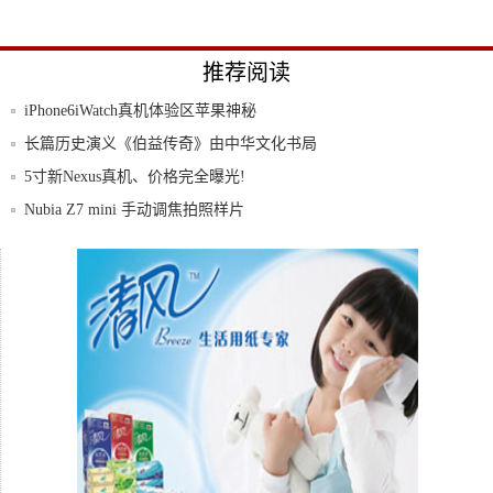
推荐阅读
iPhone6iWatch真机体验区苹果神秘
长篇历史演义《伯益传奇》由中华文化书局
正式出
5寸新Nexus真机、价格完全曝光!
Nubia Z7 mini 手动调焦拍照样片
红米魅蓝大神F1 Plus齐推 市售经济适用
三星2016款A系列手机抢先体验